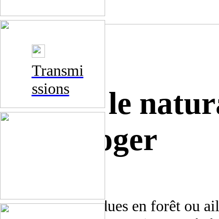
Transmi
ssions
Quitter le natur
Olga Roger
Tentures suspendues en forêt ou aill