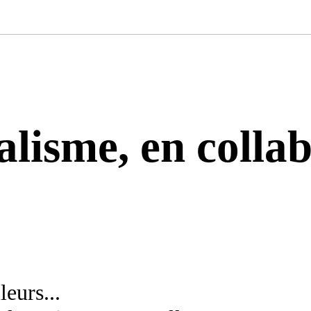
alisme, en colla
eurs...