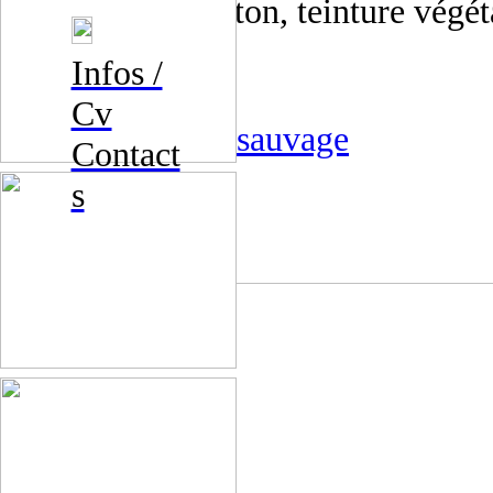
2024, drap de coton, teinture végéta
Infos /
Cv
︎︎︎ le proche et le sauvage
Contact
s